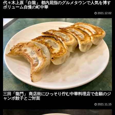
代々木上原「白龍」 都内屈指のグルメタウンで人気を博す
ボリューム自慢の町中華
2021.12.02
三田「龍門」 商店街にひっそり佇む中華料理店で念願のジ
ャンボ餃子とご対面
2021.11.15