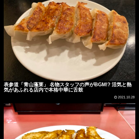
表参道「青山蓬莱」 名物スタッフの声がBGM!? 活気と熱
気があふれる店内で本格中華に舌鼓
2021.10.28