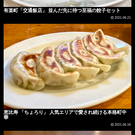
有楽町「交通飯店」 並んだ先に待つ至福の餃子セット
2021.06.21
恵比寿 「ちょろり」 人気エリアで愛され続ける本格町中
華
2021.06.16