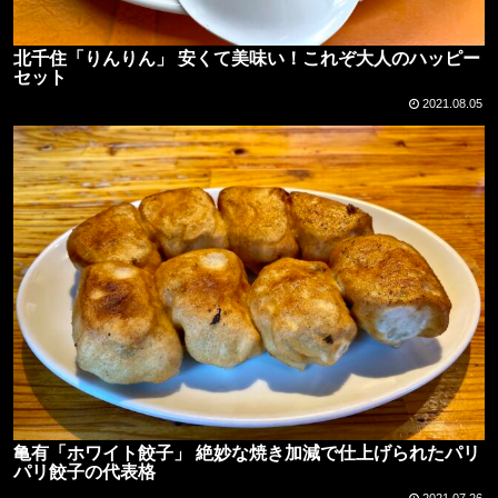
北千住「りんりん」 安くて美味い！これぞ大人のハッピー
セット
2021.08.05
亀有「ホワイト餃子」 絶妙な焼き加減で仕上げられたパリ
パリ餃子の代表格
2021.07.26