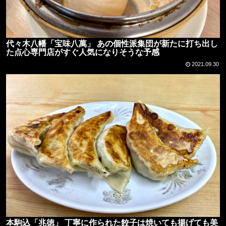
代々木八幡「宝味八萬」 あの個性派集団が新たに打ち出し
た点心専門店がすぐ人気になりそうな予感
2021.09.30
本駒込「兆徳」 丁寧に作られた餃子は焼いても揚げても美