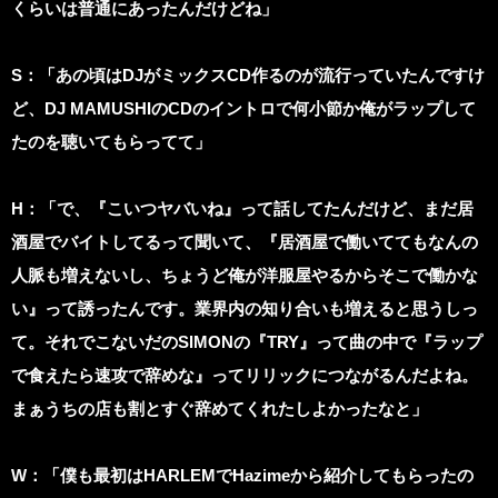
くらいは普通にあったんだけどね」
S
：「あの頃はDJがミックスCD作るのが流行っていたんですけ
ど、DJ MAMUSHIのCDのイントロで何小節か俺がラップして
たのを聴いてもらってて」
H
：「で、『こいつヤバいね』って話してたんだけど、まだ居
酒屋でバイトしてるって聞いて、『居酒屋で働いててもなんの
人脈も増えないし、ちょうど俺が洋服屋やるからそこで働かな
い』って誘ったんです。業界内の知り合いも増えると思うしっ
て。それでこないだのSIMONの『TRY』って曲の中で『ラップ
で食えたら速攻で辞めな』ってリリックにつながるんだよね。
まぁうちの店も割とすぐ辞めてくれたしよかったなと」
W
：「僕も最初はHARLEMでHazimeから紹介してもらったの