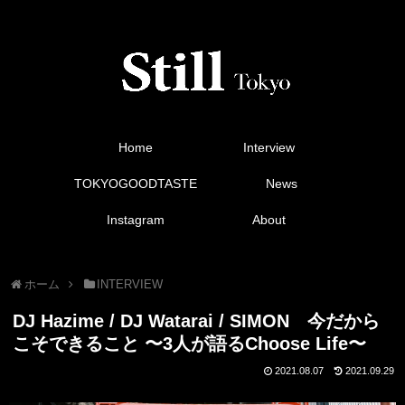
Home
Interview
TOKYOGOODTASTE
News
Instagram
About
ホーム
INTERVIEW
DJ Hazime / DJ Watarai / SIMON 今だから
こそできること 〜3人が語るChoose Life〜
2021.08.07
2021.09.29