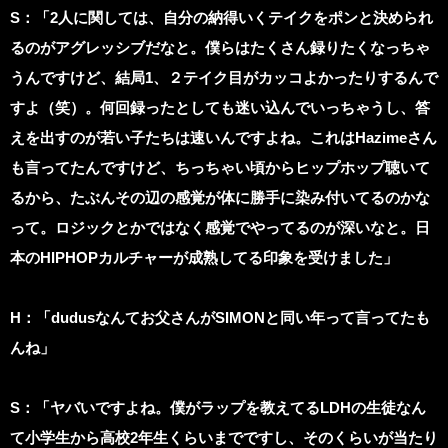
S
：「2人に関しては、自分の納得いくテイクをポンと決められ
るのがアグレッシブだなと。僕らはたくさん録りたくなっちゃ
うんですけど、結局1、２テイク目がカッコよかったりするんで
すよ（笑）。何回録ったとしても迷い込んでいっちゃうし、答
えを出すのが若い子たちは速いんですよね。これはHazimeさん
も言ってたんですけど、ちっちゃい頃からヒップホップ聴いて
るから、たぶんその辺の感覚が体に勝手に染み付いてるのかな
って。ロジックとかではなく感覚でやってるのが深いなと。日
本のHIPHOPカルチャーが成熟してる印象を受けました」
H：「dudusなんてお父さんがSIMONと同い年って言ってたも
んね」
S
：「ヤバいですよね。僕がラップを教えてるLDHの生徒なん
て小学生から高校2年生くらいまでですし、そのくらいが当たり