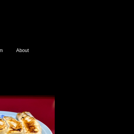
am
About