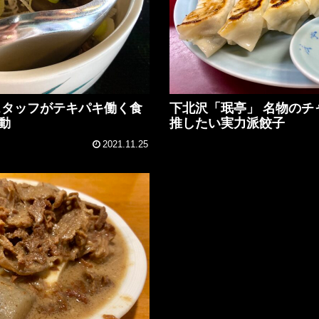
スタッフがテキパキ働く食
下北沢「珉亭」 名物のチ
動
推したい実力派餃子
2021.11.25