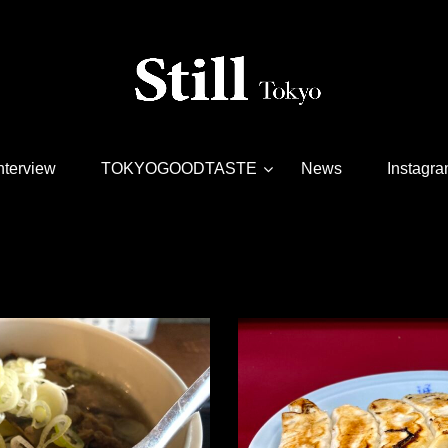
nterview
TOKYOGOODTASTE
News
Instagr