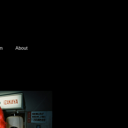
am
About