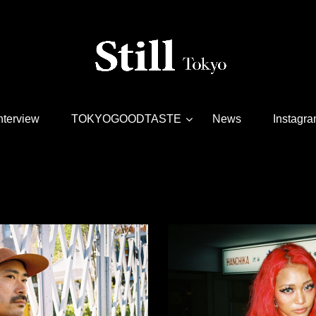
nterview
TOKYOGOODTASTE
News
Instagr
ト