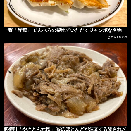
上野「昇龍」 せんべろの聖地でいただくジャンボな名物
2021.08.23
御徒町「やきとん元気」 客のほとんどが注文する愛されメ